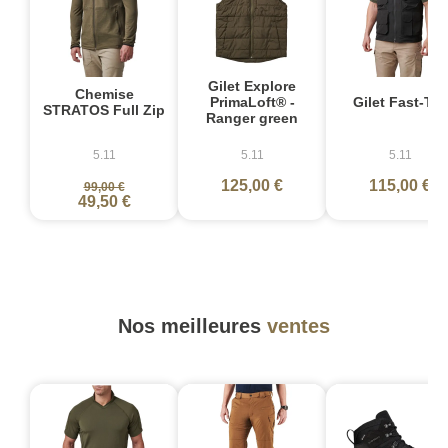
Gilet Explore
Chemise
PrimaLoft® -
Gilet Fast-Tac
STRATOS Full Zip
Ranger green
5.11
5.11
5.11
125,00 €
115,00 €
99,00 €
49,50 €
Nos meilleures
ventes