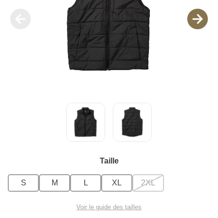
Taille
S
M
L
XL
2XL
Voir le guide des tailles