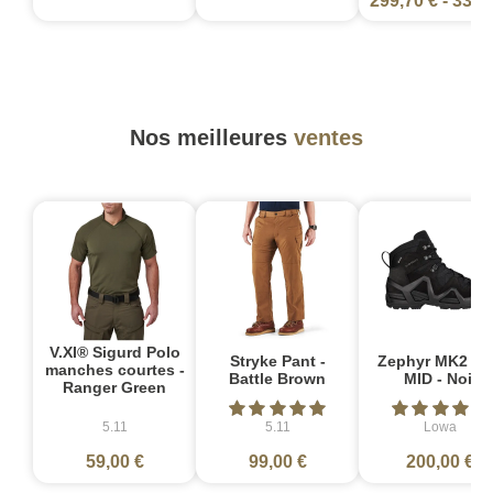
299,70 €
-
333,
Nos meilleures
ventes
V.XI® Sigurd Polo
Stryke Pant -
Zephyr MK2 G
manches courtes -
Battle Brown
MID - Noir
Ranger Green
5.11
5.11
Lowa
59,00 €
99,00 €
200,00 €