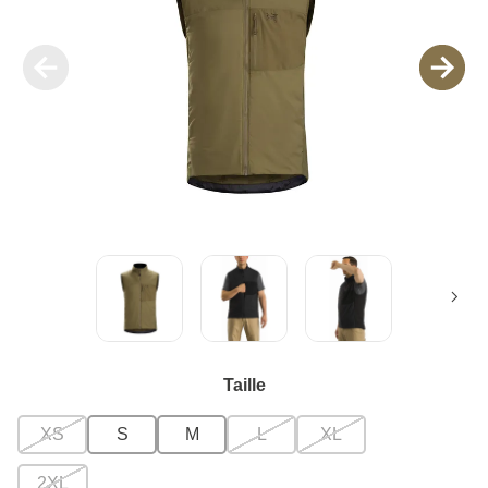
Taille
XS
S
M
L
XL
2XL