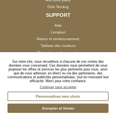
Club Terräng
SUPPORT
Aide
Livraison
Retour et remboursement
Tableau des couleurs
Réduction professionnels
Catalogues
Sur notre site, nous recueillons à chacune de vos visites des
données vous concernant. Ces données nous permettent de vous
Satisfaction Clients
proposer les offres et services les plus pertinents pour vous, ainsi
que de vous adresser, en direct ou via des partenaires, des
communications et publicités personnalisées, tout en mesurant leur
SUIVEZ-NOUS
efficacité. Merci pour votre confiance.
Continuer sans accepter
Personnalisez mes choix
Instagram
TikTok
Facebook
YouTube
LinkedIn
Accepter et fermer
Gestion des cookies
Plan du site