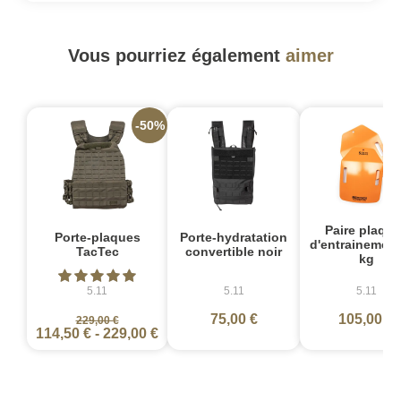
Vous pourriez également
aimer
-50%
Paire plaqu
Porte-plaques
Porte-hydratation
d'entrainement
TacTec
convertible noir
kg
5.11
5.11
5.11
75,00 €
105,00 €
229,00 €
114,50 €
-
229,00 €