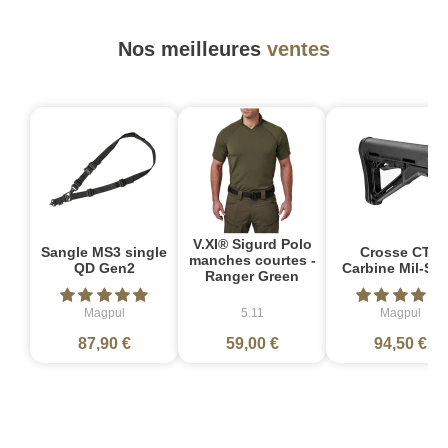
Nos meilleures
ventes
V.XI® Sigurd Polo
Sangle MS3 single
Crosse CTR
manches courtes -
QD Gen2
Carbine Mil-Sp
Ranger Green
Magpul
5.11
Magpul
87,90 €
59,00 €
94,50 €