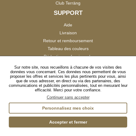
Club Terräng
SUPPORT
Aide
Livraison
Retour et remboursement
Tableau des couleurs
Réduction professionnels
Catalogues
Sur notre site, nous recueillons à chacune de vos visites des
données vous concernant. Ces données nous permettent de vous
Satisfaction Clients
proposer les offres et services les plus pertinents pour vous, ainsi
que de vous adresser, en direct ou via des partenaires, des
communications et publicités personnalisées, tout en mesurant leur
SUIVEZ-NOUS
efficacité. Merci pour votre confiance.
Continuer sans accepter
Personnalisez mes choix
Instagram
TikTok
Facebook
YouTube
LinkedIn
Accepter et fermer
Gestion des cookies
Plan du site