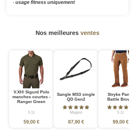
-
usage fitness uniquement
Nos meilleures
ventes
V.XI® Sigurd Polo
Sangle MS3 single
Stryke Pant -
manches courtes -
QD Gen2
Battle Brown
Ranger Green
5.11
Magpul
5.11
59,00 €
87,90 €
99,00 €