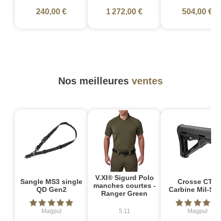
240,00 €
1 272,00 €
504,00 €
Nos meilleures
ventes
V.XI® Sigurd Polo
Sangle MS3 single
Crosse CTR
manches courtes -
QD Gen2
Carbine Mil-Sp
Ranger Green
Magpul
5.11
Magpul