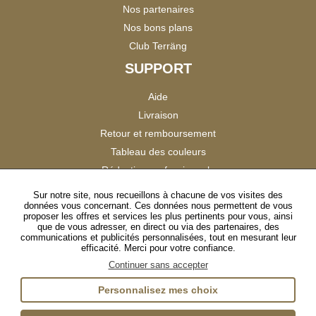
Nos partenaires
Nos bons plans
Club Terräng
SUPPORT
Aide
Livraison
Retour et remboursement
Tableau des couleurs
Réduction professionnels
Catalogues
Sur notre site, nous recueillons à chacune de vos visites des
données vous concernant. Ces données nous permettent de vous
Satisfaction Clients
proposer les offres et services les plus pertinents pour vous, ainsi
que de vous adresser, en direct ou via des partenaires, des
communications et publicités personnalisées, tout en mesurant leur
SUIVEZ-NOUS
efficacité. Merci pour votre confiance.
Continuer sans accepter
Personnalisez mes choix
Instagram
TikTok
Facebook
YouTube
LinkedIn