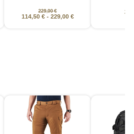
229,00 €
20,
114,50 €
-
229,00 €