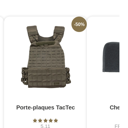
-50%
Porte-plaques TacTec
Chest 
5.11
FRO