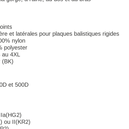
oints
re et latérales pour plaques balistiques rigides
100% nylon
% polyester
 S au 4XL
r (BK)
00D et 500D
IIIa(HG2)
) ou II(KR2)
SP2)