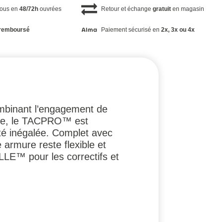
vous en
48/72h
ouvrées
Retour et échange
gratuit
en magasin
remboursé
Paiement sécurisé en
2x, 3x ou 4x
ombinant l’engagement de
ême, le TACPRO™ est
ité inégalée. Complet avec
 armure reste flexible et
E™ pour les correctifs et