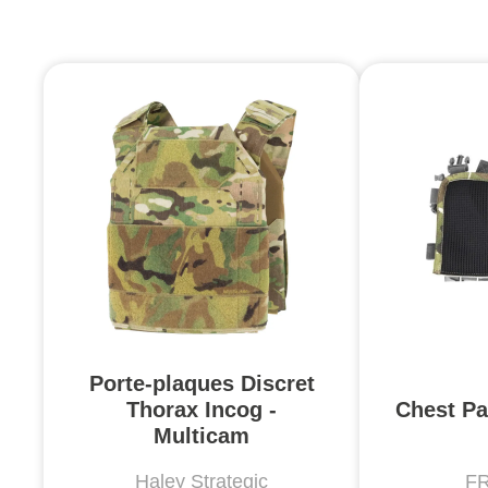
Porte-plaques Discret
Thorax Incog -
Chest Pa
Multicam
Haley Strategic
F