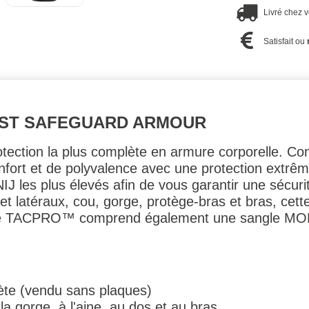
Livré chez 
Satisfait ou
EST SAFEGUARD ARMOUR
tection la plus complète en armure corporelle. C
nfort et de polyvalence avec une protection extr
NIJ les plus élevés afin de vous garantir une sécur
t latéraux, cou, gorge, protège-bras et bras, cette
 Le TACPRO™ comprend également une sangle MOLL
ète (vendu sans plaques)
la gorge, à l'aine, au dos et au bras