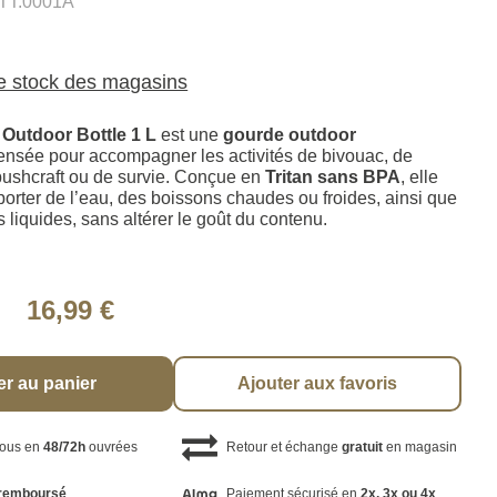
TT.0001A
le stock des magasins
 Outdoor Bottle 1 L
est une
gourde outdoor
nsée pour accompagner les activités de bivouac, de
ushcraft ou de survie. Conçue en
Tritan sans BPA
, elle
orter de l’eau, des boissons chaudes ou froides, ainsi que
 liquides, sans altérer le goût du contenu.
16,99 €
er au panier
Ajouter aux favoris
vous en
48/72h
ouvrées
Retour et échange
gratuit
en magasin
remboursé
Paiement sécurisé en
2x, 3x ou 4x