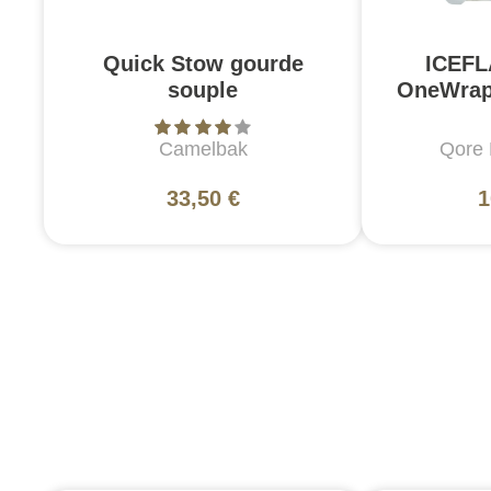
Quick Stow gourde
ICEF
souple
OneWrap
Camelbak
Qore 
33,50 €
1