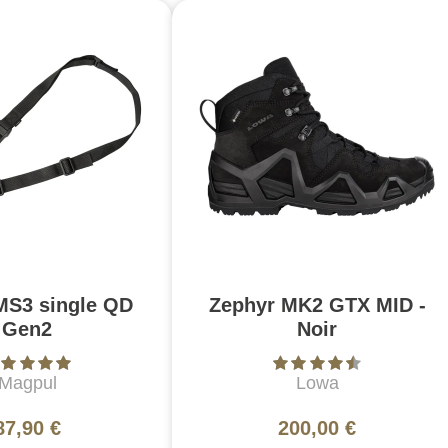
MS3 single QD
Zephyr MK2 GTX MID -
Gen2
Noir
Magpul
Lowa
87,90 €
200,00 €