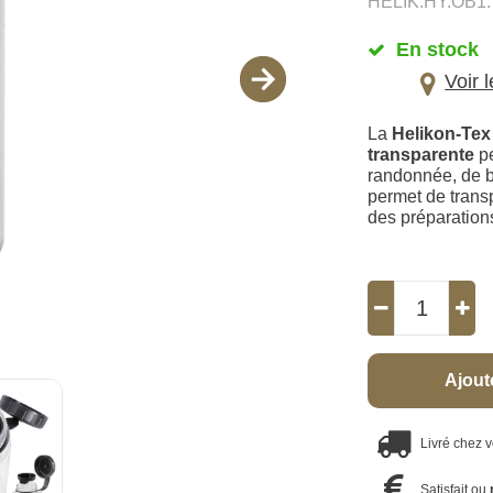
HELIK.HY.OB1.
En stock
Voir 
La
Helikon-Tex
transparente
pe
randonnée, de b
permet de transp
des préparations
Ajout
Livré chez 
Satisfait ou