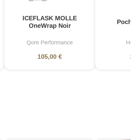
ICEFLASK MOLLE
Poche 
OneWrap Noir
Qore Performance
Helik
105,00 €
25,