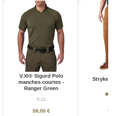
V.XI® Sigurd Polo
Stryke Pa
manches courtes -
Br
Ranger Green
5.11
5
59,00 €
99,