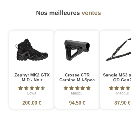
Nos meilleures
ventes
Zephyr MK2 GTX
Crosse CTR
Sangle MS3 sin
MID - Noir
Carbine Mil-Spec
QD Gen2
Lowa
Magpul
Magpul
200,00 €
94,50 €
87,90 €