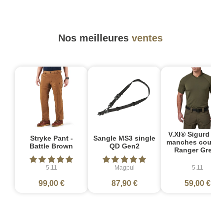
Nos meilleures
ventes
V.XI® Sigurd Po
Stryke Pant -
Sangle MS3 single
manches courte
Battle Brown
QD Gen2
Ranger Green
5.11
Magpul
5.11
99,00 €
87,90 €
59,00 €