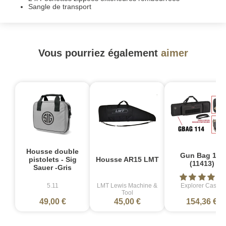
Sangle de transport
Vous pourriez également
aimer
Housse double
Gun Bag 114
pistolets - Sig
Housse AR15 LMT
(11413)
Sauer -Gris
5.11
LMT Lewis Machine &
Explorer Cases
Tool
49,00 €
45,00 €
154,36 €