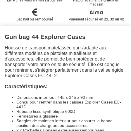
Livré chez vous en
48/72h
ouvrées
Retour et échange
gratuit
en
magasin
Satisfait ou
remboursé
Paiement sécurisé en
2x, 3x ou 4x
Gun bag 44 Explorer Cases
Housse de transport matelassée qui s'adapte aux
différents modèles de pistolets mitrailleurs et
d'accessoires, elle permet de bien protéger et de
transporter votre arme en toute sécurité. Elle est conçue
pour rentrer et s'intégrer parfaitement dans la valise rigide
Explorer Cases EC-4412.
Caractéristiques:
Dimensions internes : 445 x 345 x 90 mm
Conçu pour rentrer dans les caisses Explorer Cases EC-
4412
Robuste tissu synthétique 600D
Fermetures à glissière
Sangles de maintien intérieur pour assurer la bonne
position des chargeurs ou accessoires
2 x Pochettes zippées extérieures rembourrées