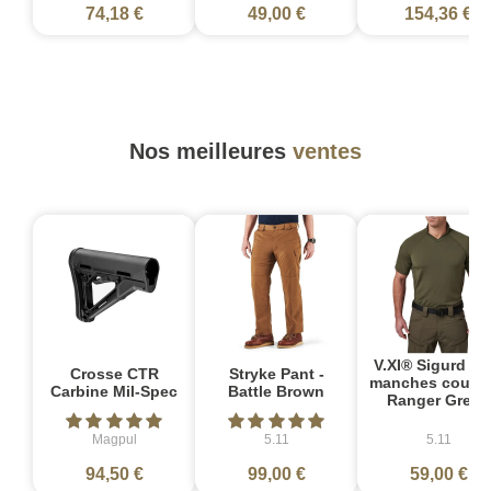
74,18 €
49,00 €
154,36 €
Nos meilleures
ventes
V.XI® Sigurd Po
Crosse CTR
Stryke Pant -
manches courte
Carbine Mil-Spec
Battle Brown
Ranger Green
Magpul
5.11
5.11
94,50 €
99,00 €
59,00 €