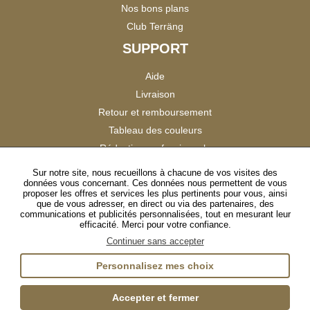
Nos bons plans
Club Terräng
SUPPORT
Aide
Livraison
Retour et remboursement
Tableau des couleurs
Réduction professionnels
Catalogues
Sur notre site, nous recueillons à chacune de vos visites des
données vous concernant. Ces données nous permettent de vous
Satisfaction Clients
proposer les offres et services les plus pertinents pour vous, ainsi
que de vous adresser, en direct ou via des partenaires, des
communications et publicités personnalisées, tout en mesurant leur
SUIVEZ-NOUS
efficacité. Merci pour votre confiance.
Continuer sans accepter
Personnalisez mes choix
Instagram
TikTok
Facebook
YouTube
LinkedIn
Accepter et fermer
Gestion des cookies