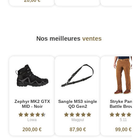
20,00 €
Nos meilleures
ventes
Zephyr MK2 GTX
Sangle MS3 single
Stryke Pant -
MID - Noir
QD Gen2
Battle Brown
Lowa
Magpul
5.11
200,00 €
87,90 €
99,00 €