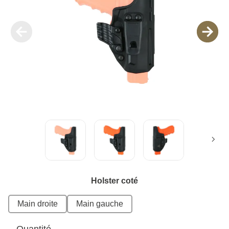
Holster coté
Main droite
Main gauche
Quantité