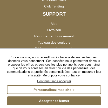
Nos bons plans
Club Terräng
SUPPORT
Aide
Livraison
Retour et remboursement
Tableau des couleurs
Réduction professionnels
Catalogues
Sur notre site, nous recueillons à chacune de vos visites des
données vous concernant. Ces données nous permettent de vous
Satisfaction Clients
proposer les offres et services les plus pertinents pour vous, ainsi
que de vous adresser, en direct ou via des partenaires, des
communications et publicités personnalisées, tout en mesurant leur
SUIVEZ-NOUS
efficacité. Merci pour votre confiance.
Continuer sans accepter
Personnalisez mes choix
Instagram
TikTok
Facebook
YouTube
LinkedIn
Accepter et fermer
Gestion des cookies
Plan du site