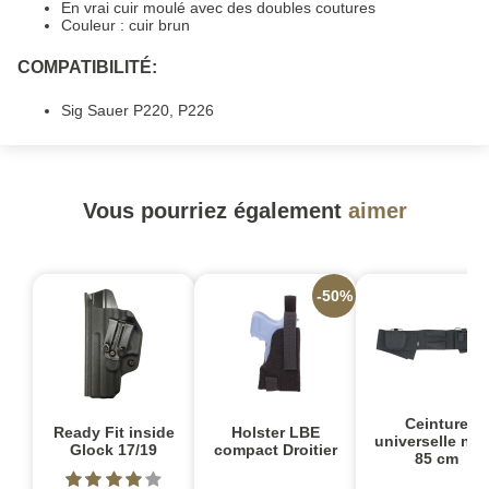
En vrai cuir moulé avec des doubles coutures
Couleur : cuir brun
COMPATIBILITÉ:
Sig Sauer P220, P226
Vous pourriez également
aimer
-50%
Ceinture
Ready Fit inside
Holster LBE
universelle noir
Glock 17/19
compact Droitier
85 cm