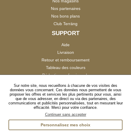
Nos magasins
Nos partenaires
Nos bons plans
Club Terräng
SUPPORT
Aide
Livraison
Retour et remboursement
Tableau des couleurs
Réduction professionnels
Catalogues
Sur notre site, nous recueillons à chacune de vos visites des
données vous concernant. Ces données nous permettent de vous
Satisfaction Clients
proposer les offres et services les plus pertinents pour vous, ainsi
que de vous adresser, en direct ou via des partenaires, des
communications et publicités personnalisées, tout en mesurant leur
SUIVEZ-NOUS
efficacité. Merci pour votre confiance.
Continuer sans accepter
Personnalisez mes choix
Instagram
TikTok
Facebook
YouTube
LinkedIn