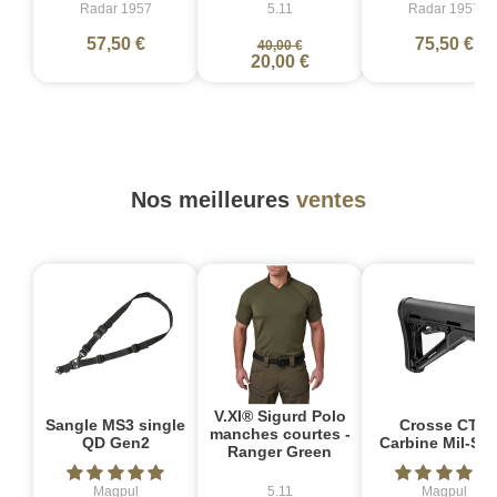
Radar 1957
5.11
Radar 1957
57,50 €
75,50 €
40,00 €
20,00 €
Nos meilleures
ventes
V.XI® Sigurd Polo
Sangle MS3 single
Crosse CTR
manches courtes -
QD Gen2
Carbine Mil-Sp
Ranger Green
Magpul
5.11
Magpul