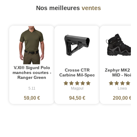
Nos meilleures
ventes
V.XI® Sigurd Polo
Crosse CTR
Zephyr MK2 G
manches courtes -
Carbine Mil-Spec
MID - Noir
Ranger Green
5.11
Magpul
Lowa
59,00 €
94,50 €
200,00 €