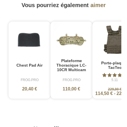
Vous pourriez également
aimer
Plateforme
Porte-plaque
Chest Pad Air
Thoracique LC-
TacTec
10CR Multicam
FROG.PRO
FROG.PRO
5.11
20,40 €
110,00 €
229,00 €
114,50 €
-
229,