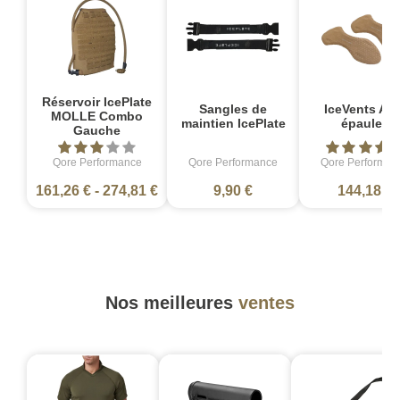
Réservoir IcePlate
Sangles de
IceVents Ae
MOLLE Combo
maintien IcePlate
épaules
Gauche
Qore Performance
Qore Performance
Qore Performan
161,26 €
-
274,81 €
9,90 €
144,18 €
Nos meilleures
ventes