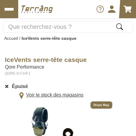
Accueil
/
IceVents serre-tête casque
IceVents serre-tête casque
Qore Performance
QORE.IV.CHP.1
Épuisé
Voir le stock des magasins
Dispo Mag