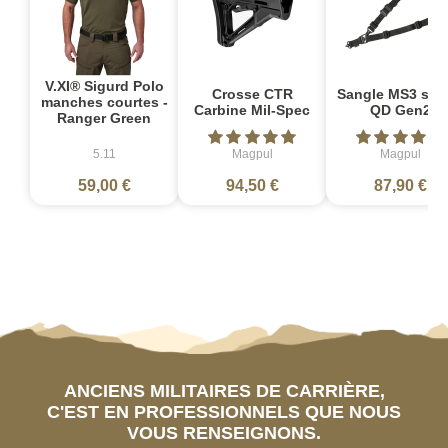
V.XI® Sigurd Polo
Crosse CTR
Sangle MS3 sin
manches courtes -
Carbine Mil-Spec
QD Gen2
Ranger Green
5.11
Magpul
Magpul
59,00 €
94,50 €
87,90 €
ANCIENS MILITAIRES DE CARRIÈRE,
C'EST EN PROFESSIONNELS QUE NOUS
VOUS RENSEIGNONS.