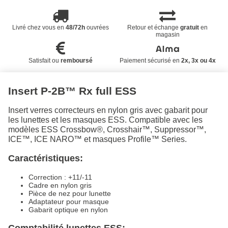
Livré chez vous en
48/72h
ouvrées
Retour et échange
gratuit
en
magasin
Satisfait ou
remboursé
Paiement sécurisé en
2x, 3x ou 4x
Insert P-2B™ Rx full ESS
Insert verres correcteurs en nylon gris avec gabarit pour
les lunettes et les masques ESS. Compatible avec les
modèles ESS Crossbow®, Crosshair™, Suppressor™,
ICE™, ICE NARO™ et masques Profile™ Series.
Caractéristiques:
Correction : +11/-11
Cadre en nylon gris
Pièce de nez pour lunette
Adaptateur pour masque
Gabarit optique en nylon
Comptabilité lunettes ESS: