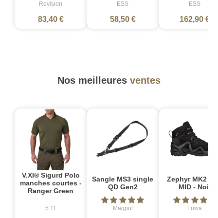
Revision
ESS
ESS
83,40 €
58,50 €
162,90 €
Nos meilleures
ventes
V.XI® Sigurd Polo
Sangle MS3 single
Zephyr MK2 G
manches courtes -
QD Gen2
MID - Noir
Ranger Green
5.11
Magpul
Lowa