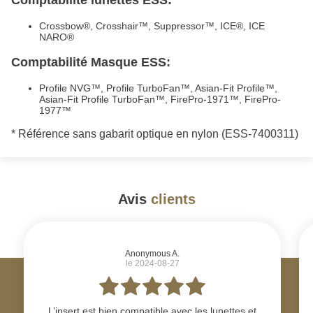
Crossbow®, Crosshair™, Suppressor™, ICE®, ICE
NARO®
Comptabilité Masque ESS:
Profile NVG™, Profile TurboFan™, Asian-Fit Profile™,
Asian-Fit Profile TurboFan™, FirePro-1971™, FirePro-
1977™
* Référence sans gabarit optique en nylon (ESS-7400311)
Avis
clients
#
Anonymous A.
le 2024-08-27
L’insert est bien compatible avec les lunettes et