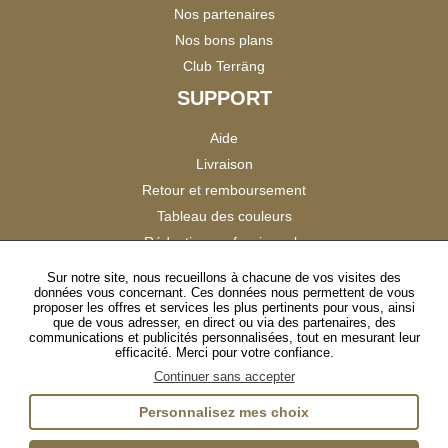
Nos partenaires
Nos bons plans
Club Terräng
SUPPORT
Aide
Livraison
Retour et remboursement
Tableau des couleurs
Réduction professionnels
Catalogues
Sur notre site, nous recueillons à chacune de vos visites des
données vous concernant. Ces données nous permettent de vous
Satisfaction Clients
proposer les offres et services les plus pertinents pour vous, ainsi
que de vous adresser, en direct ou via des partenaires, des
communications et publicités personnalisées, tout en mesurant leur
SUIVEZ-NOUS
efficacité. Merci pour votre confiance.
Continuer sans accepter
Personnalisez mes choix
Instagram
TikTok
Facebook
YouTube
LinkedIn