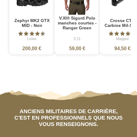
V.XI® Sigurd Polo
Zephyr MK2 GTX
Crosse CTR
manches courtes -
MID - Noir
Carbine Mil-Sp
Ranger Green
Lowa
5.11
Magpul
200,00 €
59,00 €
94,50 €
ANCIENS MILITAIRES DE CARRIÈRE,
C'EST EN PROFESSIONNELS QUE NOUS
VOUS RENSEIGNONS.