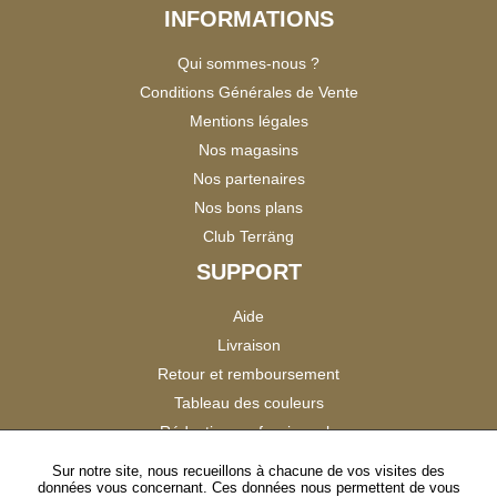
INFORMATIONS
Qui sommes-nous ?
Conditions Générales de Vente
Mentions légales
Nos magasins
Nos partenaires
Nos bons plans
Club Terräng
SUPPORT
Aide
Livraison
Retour et remboursement
Tableau des couleurs
Réduction professionnels
Catalogues
Sur notre site, nous recueillons à chacune de vos visites des
données vous concernant. Ces données nous permettent de vous
Satisfaction Clients