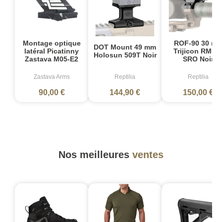
Montage optique
ROF-90 30 m
DOT Mount 49 mm
latéral Picatinny
Trijicon RMR 
Holosun 509T Noir
Zastava M05-E2
SRO Noir
Zastava Arms
Reptilia
Reptilia
90,00 €
144,90 €
150,00 €
Nos meilleures
ventes