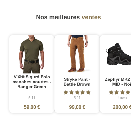
Nos meilleures
ventes
V.XI® Sigurd Polo
Stryke Pant -
Zephyr MK2 G
manches courtes -
Battle Brown
MID - Noir
Ranger Green
5.11
5.11
Lowa
59,00 €
99,00 €
200,00 €