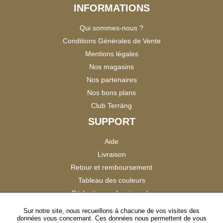
INFORMATIONS
Qui sommes-nous ?
Conditions Générales de Vente
Mentions légales
Nos magasins
Nos partenaires
Nos bons plans
Club Terräng
SUPPORT
Aide
Livraison
Retour et remboursement
Tableau des couleurs
Réduction professionnels
Catalogues
Sur notre site, nous recueillons à chacune de vos visites des
données vous concernant. Ces données nous permettent de vous
Satisfaction Clients