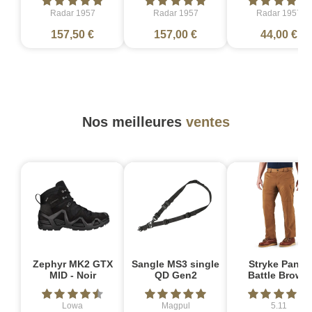
Radar 1957
Radar 1957
Radar 1957
157,50 €
157,00 €
44,00 €
Nos meilleures
ventes
Zephyr MK2 GTX
Sangle MS3 single
Stryke Pant -
MID - Noir
QD Gen2
Battle Brown
Lowa
Magpul
5.11