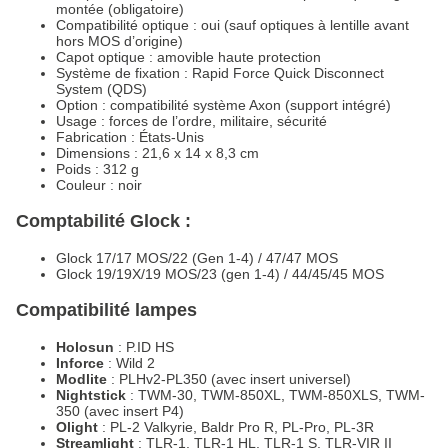
montée (obligatoire)
Compatibilité optique : oui (sauf optiques à lentille avant
hors MOS d’origine)
Capot optique : amovible haute protection
Système de fixation : Rapid Force Quick Disconnect
System (QDS)
Option : compatibilité système Axon (support intégré)
Usage : forces de l’ordre, militaire, sécurité
Fabrication : États-Unis
Dimensions : 21,6 x 14 x 8,3 cm
Poids : 312 g
Couleur : noir
Comptabilité Glock :
Glock 17/17 MOS/22 (Gen 1-4) / 47/47 MOS
Glock 19/19X/19 MOS/23 (gen 1-4) / 44/45/45 MOS
Compatibilité lampes
Holosun
: P.ID HS
Inforce
: Wild 2
Modlite
: PLHv2-PL350 (avec insert universel)
Nightstick
: TWM-30, TWM-850XL, TWM-850XLS, TWM-
350 (avec insert P4)
Olight
: PL-2 Valkyrie, Baldr Pro R, PL-Pro, PL-3R
Streamlight
: TLR-1, TLR-1 HL, TLR-1 S, TLR-VIR II