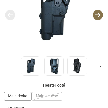
Holster coté
Main droite
Main gauche
Quantité