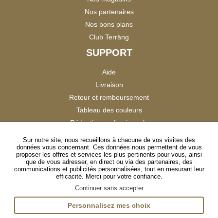
Nos partenaires
Nos bons plans
Club Terräng
SUPPORT
Aide
Livraison
Retour et remboursement
Tableau des couleurs
Réduction professionnels
Catalogues
Sur notre site, nous recueillons à chacune de vos visites des
données vous concernant. Ces données nous permettent de vous
Satisfaction Clients
proposer les offres et services les plus pertinents pour vous, ainsi
que de vous adresser, en direct ou via des partenaires, des
communications et publicités personnalisées, tout en mesurant leur
SUIVEZ-NOUS
efficacité. Merci pour votre confiance.
Continuer sans accepter
Personnalisez mes choix
Instagram
TikTok
Facebook
YouTube
LinkedIn