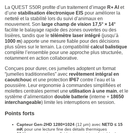
La QUEST S50R profite d’un traitement d’image
R+ AI
et
d’une
stabilisation électronique EIS
pour améliorer la
netteté et la stabilité lors du suivi d’animaux en
mouvement. Son
large champ de vision 17,5° × 14°
facilite le balayage rapide des zones ouvertes ou des
lisières, tandis que le
télémètre laser intégré
(jusqu’à
1000 m
) apporte une mesure fiable pour des décisions
plus sûres sur le terrain. La compatibilité
calcul balistique
complète l’ensemble pour une approche plus structurée,
notamment en action collaborative.
Conçues pour durer, ces jumelles adoptent un format
“jumelles traditionnelles” avec
revêtement intégral en
caoutchouc
et une protection
IP67
contre l’eau et la
poussière. Leur ergonomie à commandes simplifiées et
molettes centrales permet une
utilisation à une main
, et le
système d’alimentation
double batterie
(interne +
18650
interchangeable
) limite les interruptions en session.
Points forts
Capteur Gen-2HD 1280×1024
(12 µm) avec
NETD ≤ 15
mK
pour une lecture fine des détails thermiques