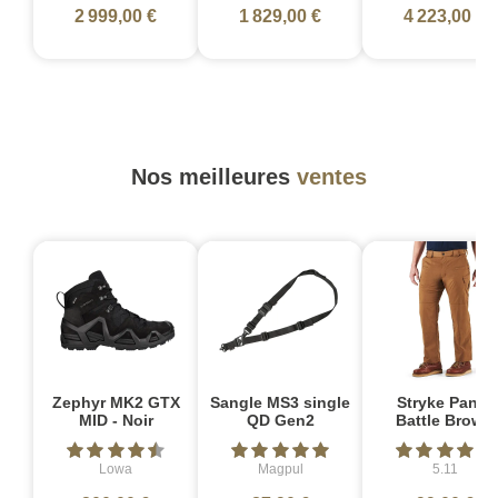
2 999,00 €
1 829,00 €
4 223,00 €
Nos meilleures
ventes
Zephyr MK2 GTX
Sangle MS3 single
Stryke Pant -
MID - Noir
QD Gen2
Battle Brown
Lowa
Magpul
5.11