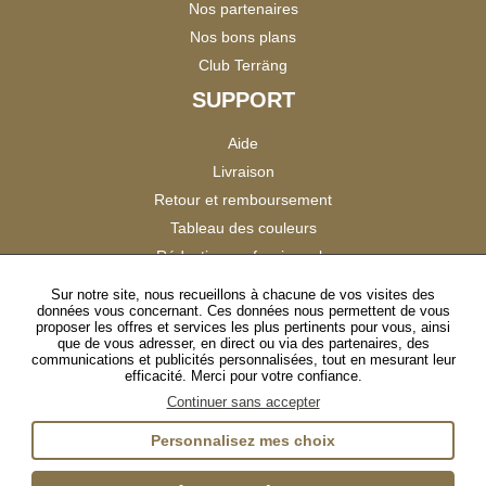
Nos partenaires
Nos bons plans
Club Terräng
SUPPORT
Aide
Livraison
Retour et remboursement
Tableau des couleurs
Réduction professionnels
Catalogues
Sur notre site, nous recueillons à chacune de vos visites des
données vous concernant. Ces données nous permettent de vous
Satisfaction Clients
proposer les offres et services les plus pertinents pour vous, ainsi
que de vous adresser, en direct ou via des partenaires, des
communications et publicités personnalisées, tout en mesurant leur
SUIVEZ-NOUS
efficacité. Merci pour votre confiance.
Continuer sans accepter
Personnalisez mes choix
Instagram
TikTok
Facebook
YouTube
LinkedIn