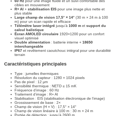
60 Hz
pour une image fluide et un suivi confortable des
cibles en mouvement
R+ AI
+
stabilisation EIS
pour une image plus nette et
plus stable
Large champ de vision 17,5° × 14°
(30 m × 24 m à 100
m) pour un scan rapide et efficace
Télémètre laser intégré
jusqu’à
1000 m
et
support du
calcul balistique
Écran AMOLED circulaire
1920×1200 pour un confort
visuel optimisé
Double alimentation
: batterie interne +
18650
interchangeable
IP67
et revêtement caoutchouc intégral pour une durabilité
terrain
Caractéristiques principales
Type : jumelles thermiques
Résolution du capteur : 1280 × 1024 pixels
Pas de pixel : 12 µm
Sensibilité thermique : NETD ≤ 15 mK
Fréquence d’image : 60 Hz
Traitement d’image : R+ AI
Stabilisation : EIS (stabilisation électronique de l’image)
Grossissement de base : 2×
Champ de vision (H × V) : 17,5° × 14°
Champ de vision linéaire à 100 m : 30 m × 24 m
Portée de détection : jusqu’à 2600 m