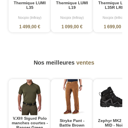
Thermique LUMI
Thermique LUMI
Thermique LUM
L35
L19
L35R LRF
Nocpix (Infiray)
Nocpix (Infiray)
Nocpix (Infiray)
1 499,00 €
1 099,00 €
1 699,00 €
Nos meilleures
ventes
V.XI® Sigurd Polo
Stryke Pant -
Zephyr MK2 G
manches courtes -
Battle Brown
MID - Noir
Ranger Green