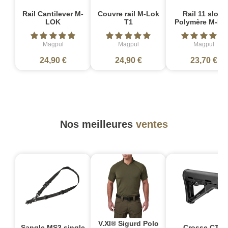
Rail Cantilever M-
Couvre rail M-Lok
Rail 11 slots
LOK
T1
Polymère M-L
Magpul
Magpul
Magpul
24,90 €
24,90 €
23,70 €
Nos meilleures
ventes
V.XI® Sigurd Polo
Sangle MS3 single
Crosse CTR