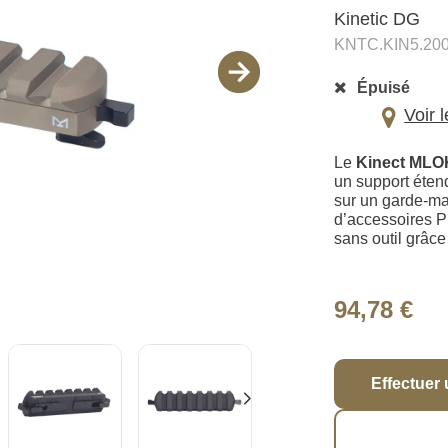
Kinetic DG
KNTC.KIN5.20
Épuisé
Voir 
Le
Kinect MLOK
un support éten
sur un garde-m
d’accessoires Pi
sans outil grâc
94,78 €
Effectuer 