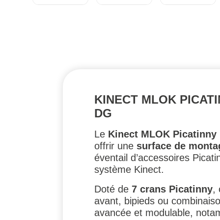
KINECT MLOK PICATI
DG
Le
Kinect MLOK Picatinny R
offrir une
surface de mont
éventail d’accessoires Picati
système Kinect.
Doté de
7 crans Picatinny
,
avant, bipieds ou combinaiso
avancée et modulable, nota