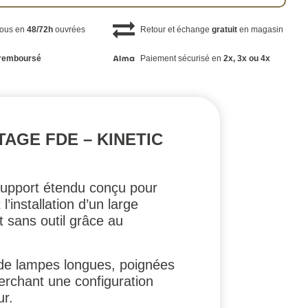
vous en
48/72h
ouvrées
Retour et échange
gratuit
en magasin
remboursé
Paiement sécurisé en
2x, 3x ou 4x
AGE FDE – KINETIC
support étendu conçu pour
 l’installation d’un large
t sans outil grâce au
n de lampes longues, poignées
herchant une configuration
r.