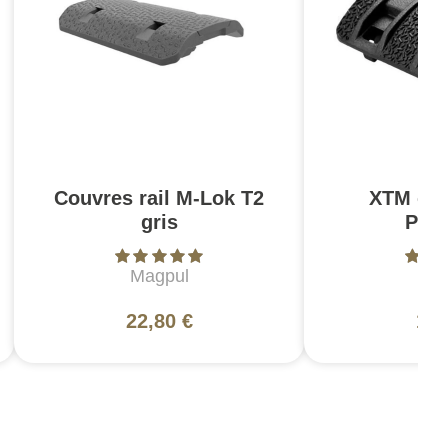
Couvres rail M-Lok T2
XTM cou
gris
Pica
Magpul
Ma
22,80 €
15,