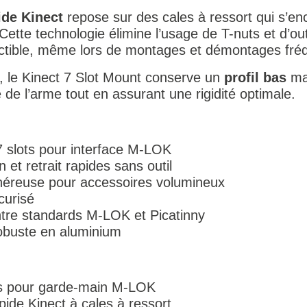
ide Kinect
repose sur des cales à ressort qui s’e
tte technologie élimine l’usage de T-nuts et d’outi
ductible, même lors de montages et démontages fré
, le Kinect 7 Slot Mount conserve un
profil bas
mal
bre de l’arme tout en assurant une rigidité optimale.
7 slots pour interface M-LOK
 et retrait rapides sans outil
éreuse pour accessoires volumineux
curisé
ntre standards M-LOK et Picatinny
robuste en aluminium
ots pour garde-main M-LOK
de Kinect à cales à ressort