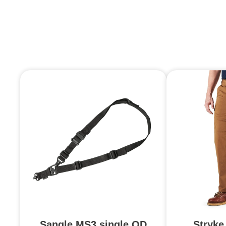
Sangle MS3 single QD
Stryke 