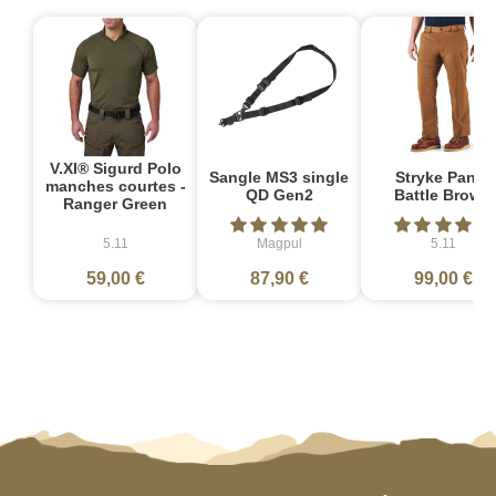
V.XI® Sigurd Polo
Sangle MS3 single
Stryke Pant -
manches courtes -
QD Gen2
Battle Brown
Ranger Green
5.11
Magpul
5.11
59,00 €
87,90 €
99,00 €