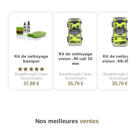
Kit de nettoyage
Kit de nettoyage
Kit de nettoya
vision .40 cal/ 10
basique
vision .44/.45 C
mm
Breakthrough Clean
Breakthrough Clean
Breakthrough Cle
Technologies
Technologies
Technologies
37,80 €
35,70 €
35,70 €
Nos meilleures
ventes