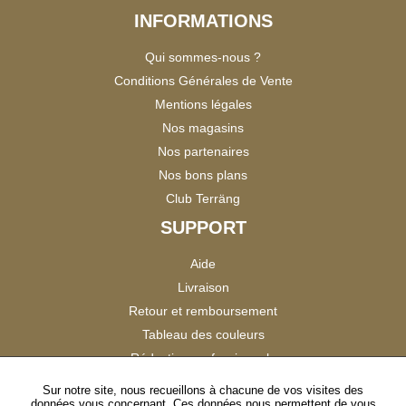
INFORMATIONS
Qui sommes-nous ?
Conditions Générales de Vente
Mentions légales
Nos magasins
Nos partenaires
Nos bons plans
Club Terräng
SUPPORT
Aide
Livraison
Retour et remboursement
Tableau des couleurs
Réduction professionnels
Catalogues
Sur notre site, nous recueillons à chacune de vos visites des
données vous concernant. Ces données nous permettent de vous
Satisfaction Clients