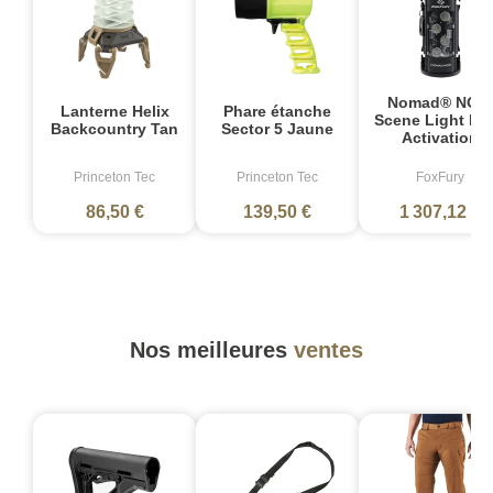
Nomad® NOW
Lanterne Helix
Phare étanche
Scene Light Mul
Backcountry Tan
Sector 5 Jaune
Activation
Princeton Tec
Princeton Tec
FoxFury
86,50 €
139,50 €
1 307,12 €
Nos meilleures
ventes