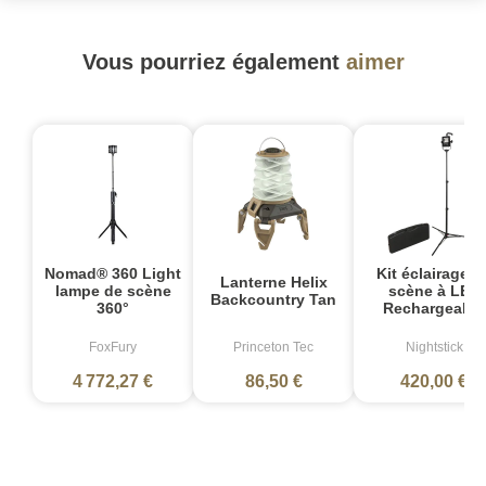
Vous pourriez également
aimer
Nomad® 360 Light
Kit éclairage d
Lanterne Helix
lampe de scène
scène à LED
Backcountry Tan
360°
Rechargeable
FoxFury
Princeton Tec
Nightstick
4 772,27 €
86,50 €
420,00 €