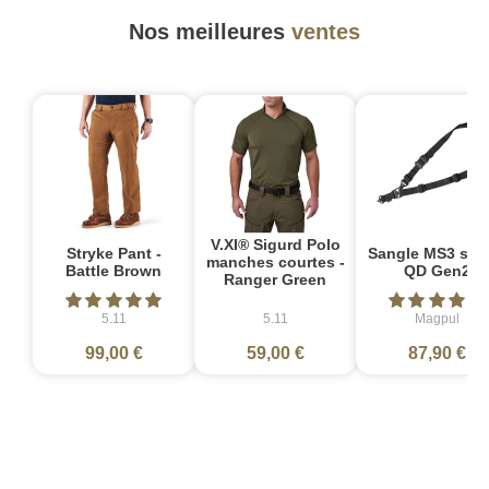
Nos meilleures
ventes
V.XI® Sigurd Polo
Stryke Pant -
Sangle MS3 sin
manches courtes -
Battle Brown
QD Gen2
Ranger Green
5.11
5.11
Magpul
99,00 €
59,00 €
87,90 €