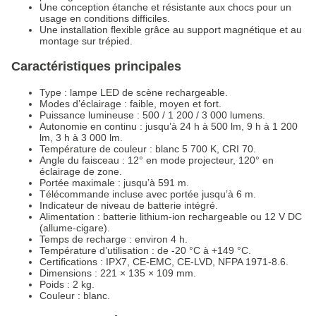
Une conception étanche et résistante aux chocs pour un
usage en conditions difficiles.
Une installation flexible grâce au support magnétique et au
montage sur trépied.
Caractéristiques principales
Type : lampe LED de scène rechargeable.
Modes d’éclairage : faible, moyen et fort.
Puissance lumineuse : 500 / 1 200 / 3 000 lumens.
Autonomie en continu : jusqu’à 24 h à 500 lm, 9 h à 1 200
lm, 3 h à 3 000 lm.
Température de couleur : blanc 5 700 K, CRI 70.
Angle du faisceau : 12° en mode projecteur, 120° en
éclairage de zone.
Portée maximale : jusqu’à 591 m.
Télécommande incluse avec portée jusqu’à 6 m.
Indicateur de niveau de batterie intégré.
Alimentation : batterie lithium-ion rechargeable ou 12 V DC
(allume-cigare).
Temps de recharge : environ 4 h.
Température d’utilisation : de -20 °C à +149 °C.
Certifications : IPX7, CE-EMC, CE-LVD, NFPA 1971-8.6.
Dimensions : 221 × 135 × 109 mm.
Poids : 2 kg.
Couleur : blanc.