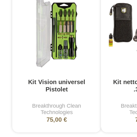
Kit Vision universel
Kit net
Pistolet
.
Breakthrough Clean
Break
Technologies
Te
75,00 €