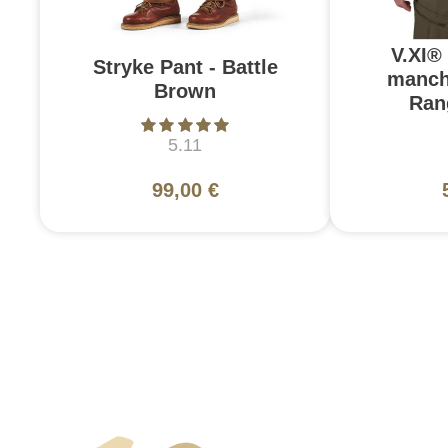
V.XI®
Stryke Pant - Battle
manch
Brown
Ran
5.11
99,00 €