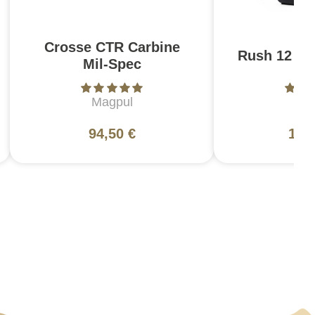
Crosse CTR Carbine
Rush 12 2.0
Mil-Spec
Magpul
5
94,50 €
130