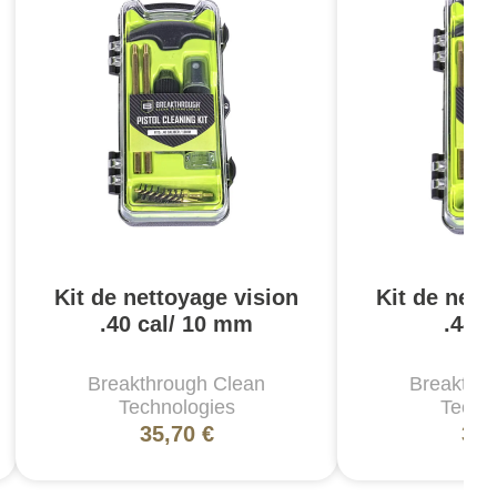
Kit de nettoyage vision
Kit de nett
.40 cal/ 10 mm
.44/.
Breakthrough Clean
Breakthr
Technologies
Techn
35,70 €
35,