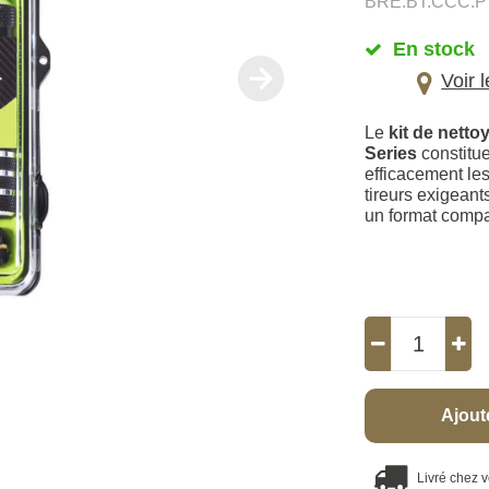
BRE.BT.CCC.P
En stock
Voir 
Le
kit de nett
Series
constitue
efficacement les
tireurs exigeant
un format compa
Ajout
Livré chez 