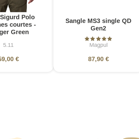
 Sigurd Polo
Sangle MS3 single QD
es courtes -
Gen2
ger Green
5.11
Magpul
59,00 €
87,90 €