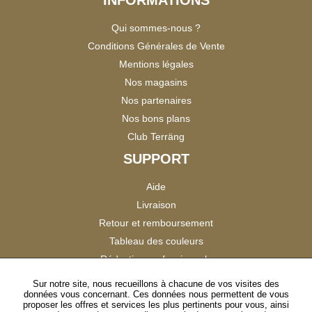
Qui sommes-nous ?
Conditions Générales de Vente
Mentions légales
Nos magasins
Nos partenaires
Nos bons plans
Club Terräng
SUPPORT
Aide
Livraison
Retour et remboursement
Tableau des couleurs
Réduction professionnels
Catalogues
Sur notre site, nous recueillons à chacune de vos visites des
données vous concernant. Ces données nous permettent de vous
Satisfaction Clients
proposer les offres et services les plus pertinents pour vous, ainsi