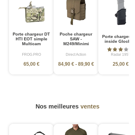
Porte chargeur DT
Poche chargeur
Porte chargeur 
HTI EOT simple
SAW -
inside Glock 2
Multicam
M249/Minimi
FROG.PRO
Direct Action
Radar 1957
65,00 €
84,90 €
-
89,90 €
25,00 €
Nos meilleures
ventes