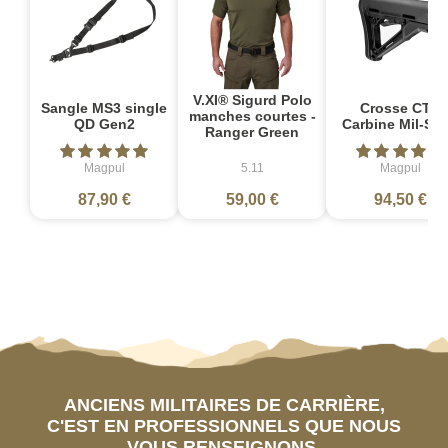
V.XI® Sigurd Polo
Sangle MS3 single
Crosse CTR
manches courtes -
QD Gen2
Carbine Mil-Sp
Ranger Green
Magpul
5.11
Magpul
87,90 €
59,00 €
94,50 €
ANCIENS MILITAIRES DE CARRIÈRE,
C'EST EN PROFESSIONNELS QUE NOUS
VOUS RENSEIGNONS.