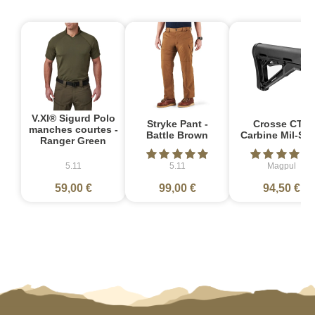
V.XI® Sigurd Polo
Stryke Pant -
Crosse CTR
manches courtes -
Battle Brown
Carbine Mil-Sp
Ranger Green
5.11
5.11
Magpul
59,00 €
99,00 €
94,50 €