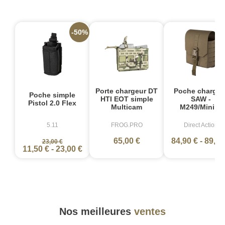
-50%
Porte chargeur DT
Poche chargeu
Poche simple
HTI EOT simple
SAW -
Pistol 2.0 Flex
Multicam
M249/Minimi
5.11
FROG.PRO
Direct Action
65,00 €
84,90 €
-
89,90
23,00 €
11,50 €
-
23,00 €
Nos meilleures
ventes