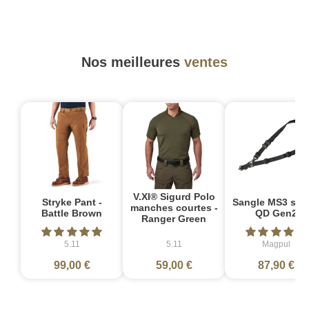
Nos meilleures
ventes
V.XI® Sigurd Polo
Stryke Pant -
Sangle MS3 sin
manches courtes -
Battle Brown
QD Gen2
Ranger Green
5.11
5.11
Magpul
99,00 €
59,00 €
87,90 €