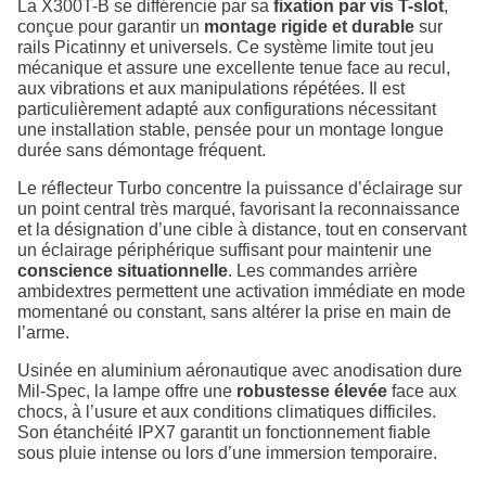
La X300T-B se différencie par sa
fixation par vis T-slot
,
conçue pour garantir un
montage rigide et durable
sur
rails Picatinny et universels. Ce système limite tout jeu
mécanique et assure une excellente tenue face au recul,
aux vibrations et aux manipulations répétées. Il est
particulièrement adapté aux configurations nécessitant
une installation stable, pensée pour un montage longue
durée sans démontage fréquent.
Le réflecteur Turbo concentre la puissance d’éclairage sur
un point central très marqué, favorisant la reconnaissance
et la désignation d’une cible à distance, tout en conservant
un éclairage périphérique suffisant pour maintenir une
conscience situationnelle
. Les commandes arrière
ambidextres permettent une activation immédiate en mode
momentané ou constant, sans altérer la prise en main de
l’arme.
Usinée en aluminium aéronautique avec anodisation dure
Mil-Spec, la lampe offre une
robustesse élevée
face aux
chocs, à l’usure et aux conditions climatiques difficiles.
Son étanchéité IPX7 garantit un fonctionnement fiable
sous pluie intense ou lors d’une immersion temporaire.