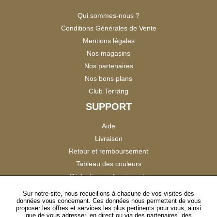
Qui sommes-nous ?
Conditions Générales de Vente
Mentions légales
Nos magasins
Nos partenaires
Nos bons plans
Club Terräng
SUPPORT
Aide
Livraison
Retour et remboursement
Tableau des couleurs
Réduction professionnels
Catalogues
Sur notre site, nous recueillons à chacune de vos visites des
données vous concernant. Ces données nous permettent de vous
Satisfaction Clients
proposer les offres et services les plus pertinents pour vous, ainsi
que de vous adresser, en direct ou via des partenaires, des