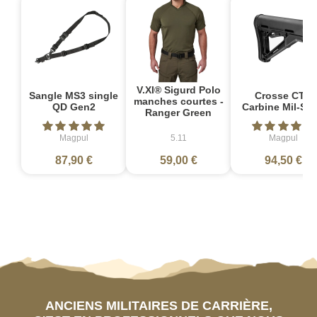
V.XI® Sigurd Polo
Sangle MS3 single
Crosse CTR
manches courtes -
QD Gen2
Carbine Mil-Sp
Ranger Green
Magpul
5.11
Magpul
87,90 €
59,00 €
94,50 €
ANCIENS MILITAIRES DE CARRIÈRE,