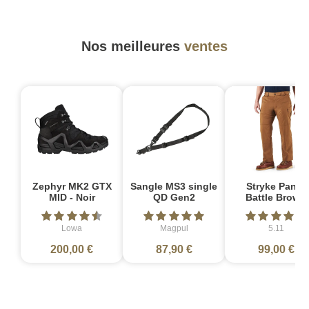
Nos meilleures
ventes
Zephyr MK2 GTX
Sangle MS3 single
Stryke Pant -
MID - Noir
QD Gen2
Battle Brown
Lowa
Magpul
5.11
200,00 €
87,90 €
99,00 €