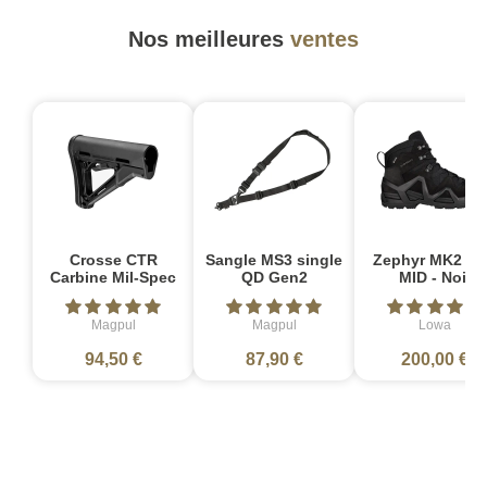
Nos meilleures
ventes
Crosse CTR
Sangle MS3 single
Zephyr MK2 G
Carbine Mil-Spec
QD Gen2
MID - Noir
Magpul
Magpul
Lowa
94,50 €
87,90 €
200,00 €