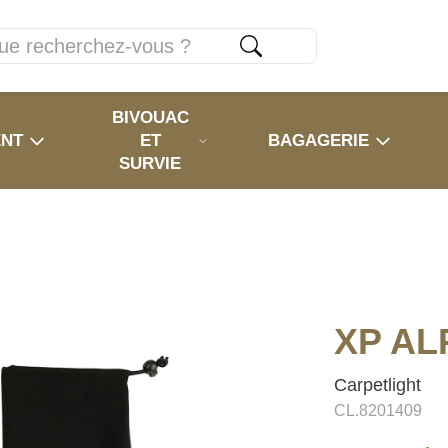
BIVOUAC
ENT
ET
BAGAGERIE
SURVIE
XP AL
Carpetlight
CL.8201409