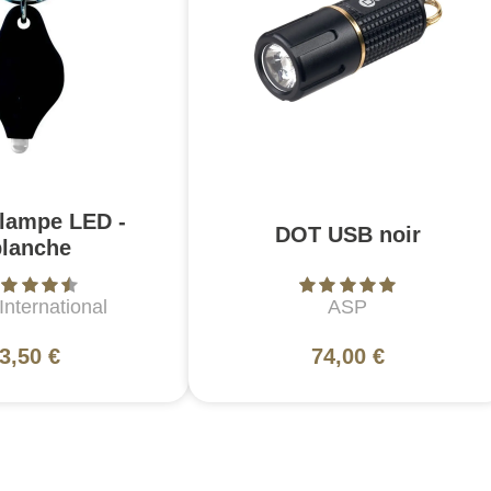
 lampe LED -
DOT USB noir
blanche
nternational
ASP
3,50 €
74,00 €