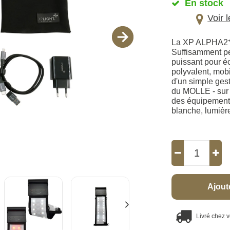
En stock
Voir 
La XP ALPHA2⁺ e
Suffisamment pe
puissant pour éc
polyvalent, mobi
d'un simple ges
du MOLLE - sur 
des équipements
blanche, lumière
Ajout
Livré chez 