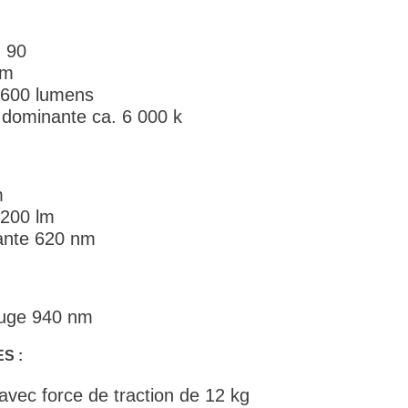
 90
/m
. 600 lumens
 dominante ca. 6 000 k
m
 200 lm
ante 620 nm
ouge 940 nm
S :
vec force de traction de 12 kg