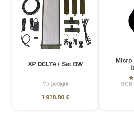
Micro
XP DELTA+ Set BW
Carpetlight
BCB I
1 918,80 €