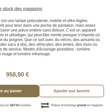
le stock des magasins
st une lampe polyvalente, mobile et ultra-légère.
tit pour tenir dans une poche de pantalon, mais assez
lairer une pièce entière sans éblouir. C'est un appareil
le et ultraléger, qui peut être monté presque n'importe où
te du poignet. Que ce soit avec du velcro, des aimants ou
des sacs à dos, des véhicules, des tentes, des murs ou
 de service. Modes d'éclairage possibles : lumière
 rouge et lumière infrarouge.
958,80 €
er au panier
Ajouter aux favoris
vous en
48/72h
ouvrées
Retour et échange
gratuit
en magasin