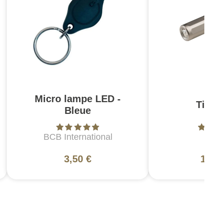
Micro lampe LED -
Tita
Bleue
BCB International
Sur
3,50 €
196