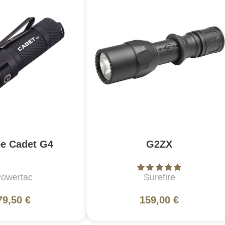
e Cadet G4
G2ZX
owertac
Surefire
79,50 €
159,00 €