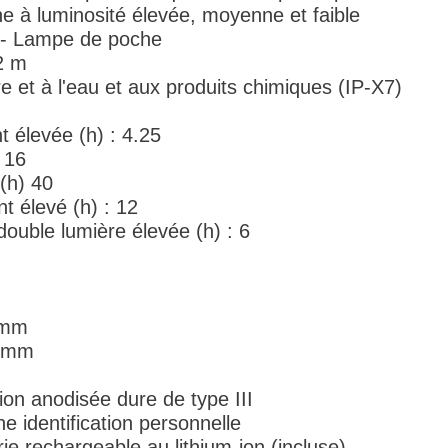
e à luminosité élevée, moyenne et faible
s - Lampe de poche
2 m
e et à l'eau et aux produits chimiques (IP-X7)
 élevée (h) : 4.25
 16
 (h) 40
 élevé (h) : 12
 double lumière élevée (h) : 6
 mm
1 mm
ion anodisée dure de type III
 identification personnelle
ie rechargeable au lithium-ion (incluse)