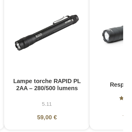
Lampe torche RAPID PL
Respon
2AA – 280/500 lumens
5.11
5
59,00 €
79,