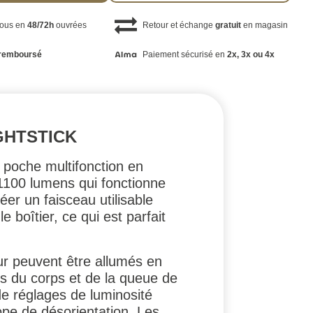
vous en
48/72h
ouvrées
Retour et échange
gratuit
en magasin
remboursé
Paiement sécurisé en
2x, 3x ou 4x
GHTSTICK
poche multifonction en
 1100 lumens qui fonctionne
éer un faisceau utilisable
 boîtier, ce qui est parfait
ur peuvent être allumés en
s du corps et de la queue de
e réglages de luminosité
cope de désorientation. Les