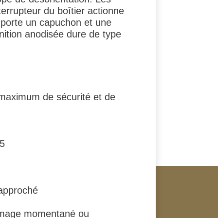
errupteur du boîtier actionne
omporte un capuchon et une
nition anodisée dure de type
maximum de sécurité et de
75
rapproché
llumage momentané ou