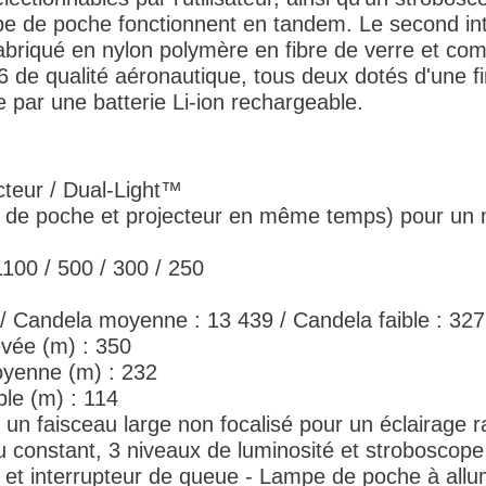
pe de poche fonctionnent en tandem. Le second int
t fabriqué en nylon polymère en fibre de verre et c
 de qualité aéronautique, tous deux dotés d'une fi
ée par une batterie Li-ion rechargeable.
teur / Dual-Light™
e de poche et projecteur en même temps) pour un 
100 / 500 / 300 / 250
/ Candela moyenne : 13 439 / Candela faible : 32
evée (m) : 350
oyenne (m) : 232
ble (m) : 114
t un faisceau large non focalisé pour un éclairage 
constant, 3 niveaux de luminosité et stroboscope
ps et interrupteur de queue - Lampe de poche à a