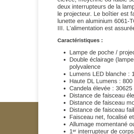
deux interrupteurs de la lam
le projecteur. Le boîtier es
lunette en aluminium 6061-T6
III. L'alimentation est assur
Caractéristiques :
Lampe de poche / projec
Double éclairage (lamp
polyvalence
Lumens LED blanche : 1
Haute DL Lumens : 800
Candela élevée : 30625 
Distance de faisceau él
Distance de faisceau m
Distance de faisceau fai
Faisceau net, focalisé e
Allumage momentané ou 
1ᵉʳ interrupteur de cor