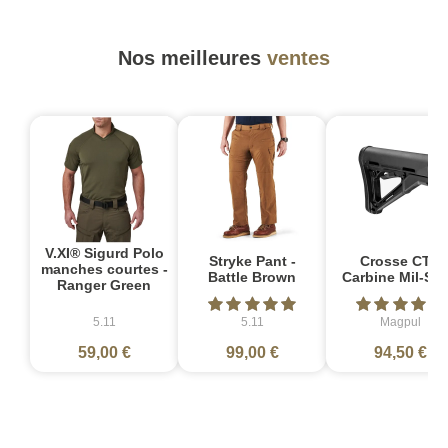
Nos meilleures
ventes
V.XI® Sigurd Polo
Stryke Pant -
Crosse CTR
manches courtes -
Battle Brown
Carbine Mil-Sp
Ranger Green
5.11
5.11
Magpul
59,00 €
99,00 €
94,50 €