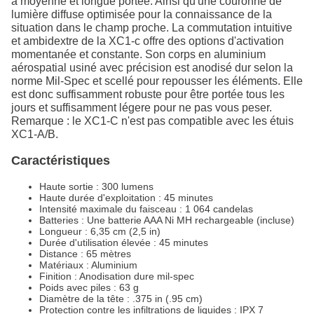
à moyenne et longue portée. Ainsi qu'une couronne de
lumière diffuse optimisée pour la connaissance de la
situation dans le champ proche. La commutation intuitive
et ambidextre de la XC1-c offre des options d'activation
momentanée et constante. Son corps en aluminium
aérospatial usiné avec précision est anodisé dur selon la
norme Mil-Spec et scellé pour repousser les éléments. Elle
est donc suffisamment robuste pour être portée tous les
jours et suffisamment légere pour ne pas vous peser.
Remarque : le XC1-C n'est pas compatible avec les étuis
XC1-A/B.
Caractéristiques
Haute sortie : 300 lumens
Haute durée d'exploitation : 45 minutes
Intensité maximale du faisceau : 1 064 candelas
Batteries : Une batterie AAA Ni MH rechargeable (incluse)
Longueur : 6,35 cm (2,5 in)
Durée d'utilisation élevée : 45 minutes
Distance : 65 mètres
Matériaux : Aluminium
Finition : Anodisation dure mil-spec
Poids avec piles : 63 g
Diamètre de la tête : .375 in (.95 cm)
Protection contre les infiltrations de liquides : IPX 7