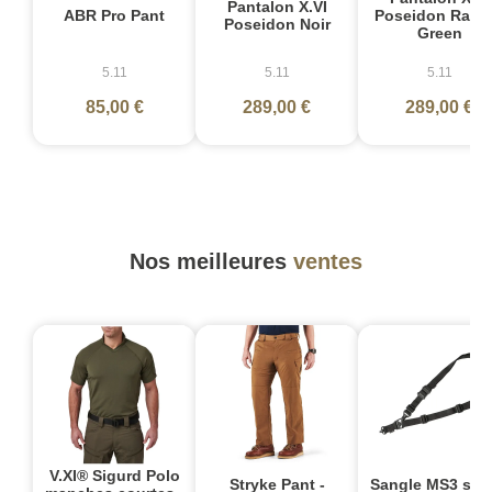
Pantalon X.VI
ABR Pro Pant
Poseidon Rang
Poseidon Noir
Green
5.11
5.11
5.11
85,00 €
289,00 €
289,00 €
Nos meilleures
ventes
V.XI® Sigurd Polo
Stryke Pant -
Sangle MS3 sin