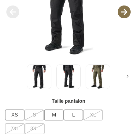
Taille pantalon
XS
S
M
L
XL
2XL
3XL