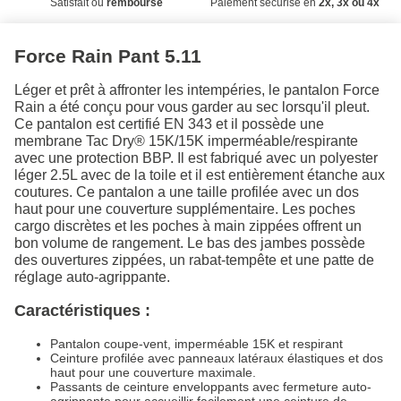
Satisfait ou
remboursé
Paiement sécurisé en
2x, 3x ou 4x
Force Rain Pant 5.11
Léger et prêt à affronter les intempéries, le pantalon Force
Rain a été conçu pour vous garder au sec lorsqu'il pleut.
Ce pantalon est certifié EN 343 et il possède une
membrane Tac Dry® 15K/15K imperméable/respirante
avec une protection BBP. Il est fabriqué avec un polyester
léger 2.5L avec de la toile et il est entièrement étanche aux
coutures. Ce pantalon a une taille profilée avec un dos
haut pour une couverture supplémentaire. Les poches
cargo discrètes et les poches à main zippées offrent un
bon volume de rangement. Le bas des jambes possède
des ouvertures zippées, un rabat-tempête et une patte de
réglage auto-agrippante.
Caractéristiques :
Pantalon coupe-vent, imperméable 15K et respirant
Ceinture profilée avec panneaux latéraux élastiques et dos
haut pour une couverture maximale.
Passants de ceinture enveloppants avec fermeture auto-
agrippante pour accueillir facilement une ceinture de