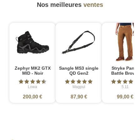
Nos meilleures
ventes
Zephyr MK2 GTX
Sangle MS3 single
Stryke Pant -
MID - Noir
QD Gen2
Battle Brown
Lowa
Magpul
5.11
200,00 €
87,90 €
99,00 €