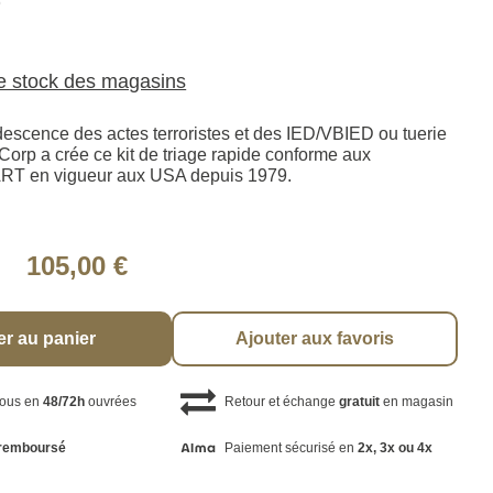
5
le stock des magasins
descence des actes terroristes et des IED/VBIED ou tuerie
orp a crée ce kit de triage rapide conforme aux
RT en vigueur aux USA depuis 1979.
105,00 €
er au panier
Ajouter aux favoris
vous en
48/72h
ouvrées
Retour et échange
gratuit
en magasin
remboursé
Paiement sécurisé en
2x, 3x ou 4x