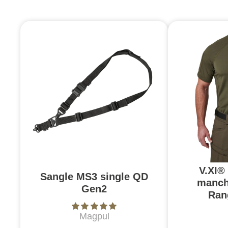
V.XI®
Sangle MS3 single QD
manch
Gen2
Ran
Magpul