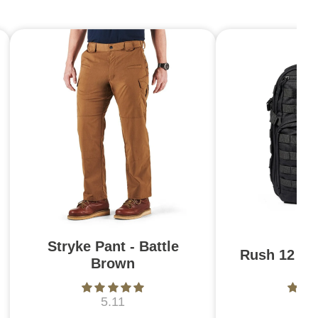
Stryke Pant - Battle
Rush 12 2.0
Brown
5.11
5