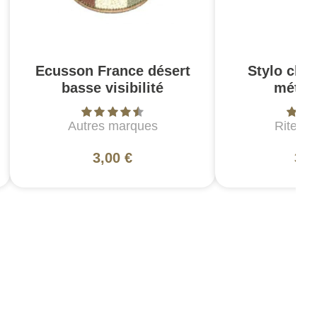
Ecusson France désert
Stylo clic
basse visibilité
métal
Autres marques
Rite in
3,00 €
33,