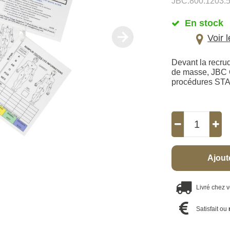
JBC.800.1203.
En stock
Voir 
Devant la recru
de masse, JBC C
procédures STA
Ajout
Livré chez 
Satisfait ou