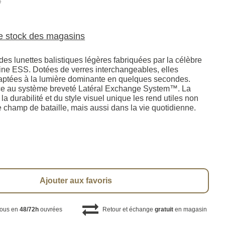
4
le stock des magasins
es lunettes balistiques légères fabriquées par la célèbre
ine ESS. Dotées de verres interchangeables, elles
aptées à la lumière dominante en quelques secondes.
âce au système breveté Latéral Exchange System™. La
a durabilité et du style visuel unique les rend utiles non
 champ de bataille, mais aussi dans la vie quotidienne.
Ajouter aux favoris
vous en
48/72h
ouvrées
Retour et échange
gratuit
en magasin