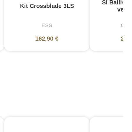
SI Ballist
Kit Crossblade 3LS
verre
ESS
Oakl
162,90 €
249