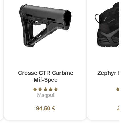
Crosse CTR Carbine
Zephyr MK
Mil-Spec
N
Magpul
L
94,50 €
200