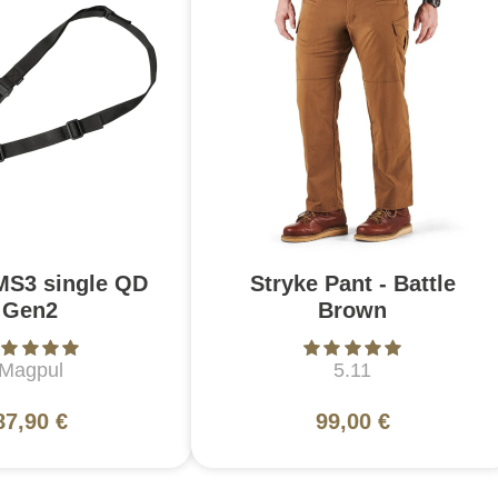
MS3 single QD
Stryke Pant - Battle
Gen2
Brown
Magpul
5.11
87,90 €
99,00 €