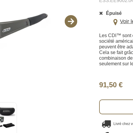
ESS.EE9002.0
Épuisé
Voir 
Les CDI™ sont d
société américa
peuvent être ad
Cela se fait gr
combinaison de l
seulement sur le
91,50 €
Livré chez 