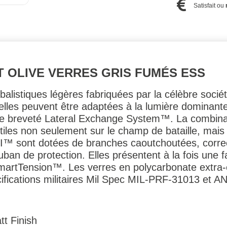
Satisfait ou
 OLIVE VERRES GRIS FUMÉS ESS
alistiques légères fabriquées par la célèbre soci
 elles peuvent être adaptées à la lumière dominan
me breveté Lateral Exchange System™. La combinais
utiles non seulement sur le champ de bataille, mais
DI™ sont dotées de branches caoutchoutées, corre
ban de protection. Elles présentent à la fois une f
SmartTension™. Les verres en polycarbonate extra-é
ifications militaires Mil Spec MIL-PRF-31013 et A
t Finish