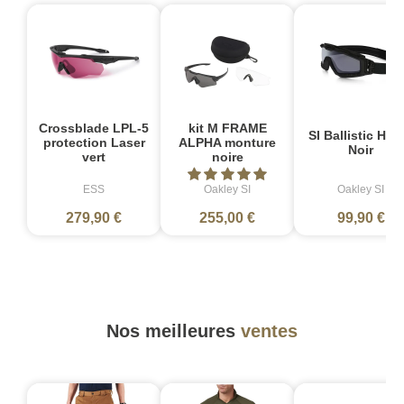
Crossblade LPL-5
kit M FRAME
SI Ballistic HA
protection Laser
ALPHA monture
Noir
vert
noire
ESS
Oakley SI
Oakley SI
279,90 €
255,00 €
99,90 €
Nos meilleures
ventes