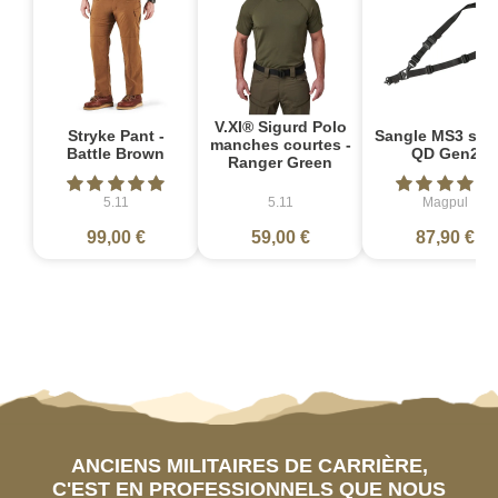
V.XI® Sigurd Polo
Stryke Pant -
Sangle MS3 sin
manches courtes -
Battle Brown
QD Gen2
Ranger Green
5.11
5.11
Magpul
99,00 €
59,00 €
87,90 €
ANCIENS MILITAIRES DE CARRIÈRE,
C'EST EN PROFESSIONNELS QUE NOUS