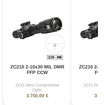
ZC210 2-10x30 MIL DMR
ZC210 2-10
FFP CCW
FFP
ZCO Zero Compromise
ZCO Zero 
Optic
Op
3 750,00 €
3 75