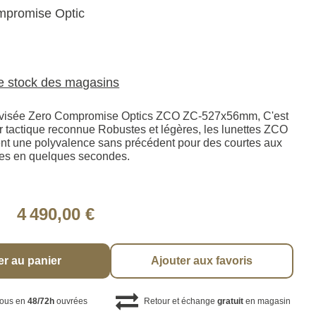
promise Optic
le stock des magasins
e visée Zero Compromise Optics ZCO ZC-527x56mm, C'est
ir tactique reconnue Robustes et légères, les lunettes ZCO
nt une polyvalence sans précédent pour des courtes aux
ces en quelques secondes.
4 490,00 €
er au panier
Ajouter aux favoris
vous en
48/72h
ouvrées
Retour et échange
gratuit
en magasin