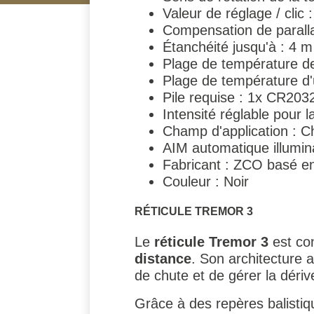
Valeur de réglage / clic 
Compensation de parallax
Étanchéité jusqu'à : 4 m
Plage de température de
Plage de température d'u
Pile requise : 1x CR203
Intensité réglable pour l
Champ d'application : Cha
AIM automatique illumi
Fabricant : ZCO basé en
Couleur : Noir
RÉTICULE TREMOR 3
Le
réticule Tremor 3
est co
distance
. Son architecture 
de chute et de gérer la dériv
Grâce à des repères balistiq