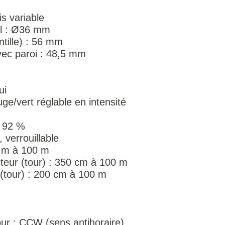
s variable
al : Ø36 mm
entille) : 56 mm
vec paroi : 48,5 mm
ui
uge/vert réglable en intensité
: 92 %
 verrouillable
5 m à 100 m
teur (tour) : 350 cm à 100 m
 (tour) : 200 cm à 100 m
our : CCW (sens antihoraire)