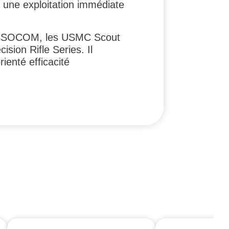
ur une exploitation immédiate
e l’USSOCOM, les USMC Scout
sion Rifle Series. Il
rienté efficacité