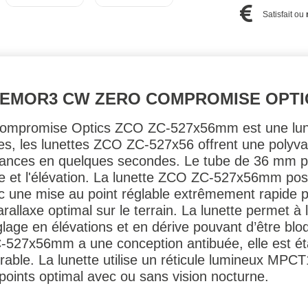
Satisfait ou
 TREMOR3 CW ZERO COMPROMISE OPTI
Compromise Optics ZCO ZC-527x56mm est une lunet
es, les lunettes ZCO ZC-527x56 offrent une polyv
tances en quelques secondes. Le tube de 36 mm p
ve et l'élévation. La lunette ZCO ZC-527x56mm po
ec une mise au point réglable extrêmement rapide 
allaxe optimal sur le terrain. La lunette permet à l'
glage en élévations et en dérive pouvant d’être bl
C-527x56mm a une conception antibuée, elle est é
urable. La lunette utilise un réticule lumineux MPC
 points optimal avec ou sans vision nocturne.