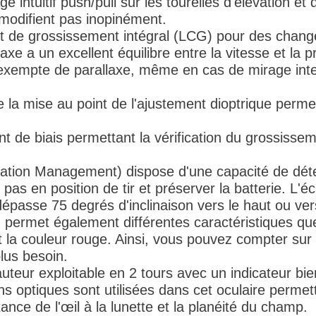
 intuitif push/pull sur les tourelles d'élévation et 
modifient pas inopinément.
 de grossissement intégral (LCG) pour des chang
axe a un excellent équilibre entre la vitesse et la pr
 exempte de parallaxe, même en cas de mirage inte
e la mise au point de l'ajustement dioptrique perme
de biais permettant la vérification du grossisseme
nation Management) dispose d'une capacité de dét
 pas en position de tir et préserver la batterie. L'é
 dépasse 75 degrés d'inclinaison vers le haut ou ve
M permet également différentes caractéristiques que 
 la couleur rouge. Ainsi, vous pouvez compter sur 
lus besoin.
uteur exploitable en 2 tours avec un indicateur bien
s optiques sont utilisées dans cet oculaire perme
nce de l'œil à la lunette et la planéité du champ.