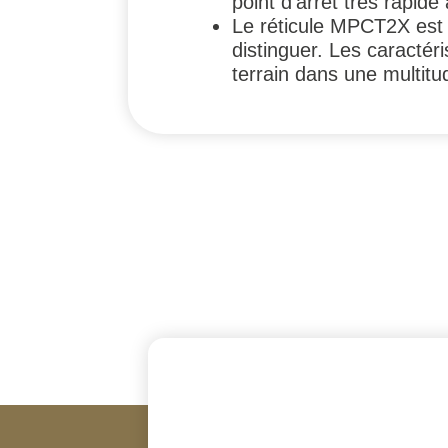
point d'arrêt très rapide
Le réticule MPCT2X est l
distinguer. Les caractéri
terrain dans une multitu