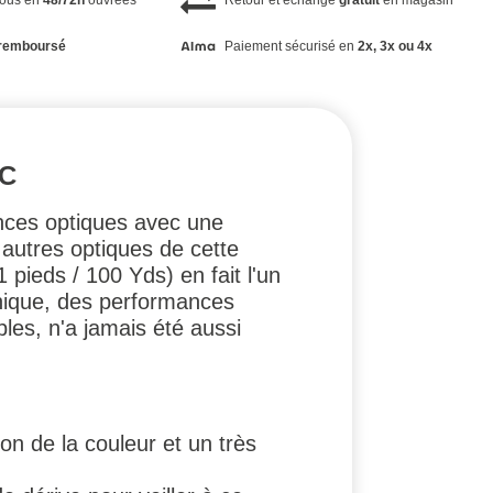
vous en
48/72h
ouvrées
Retour et échange
gratuit
en magasin
remboursé
Paiement sécurisé en
2x, 3x ou 4x
IC
nces optiques avec une
 autres optiques de cette
pieds / 100 Yds) en fait l'un
nique, des performances
bles, n'a jamais été aussi
on de la couleur et un très