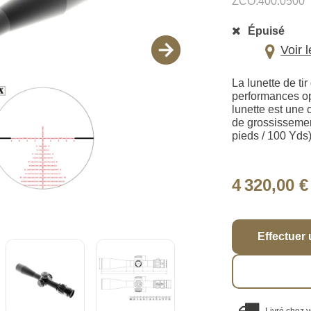
ZCO.400.0500
Épuisé
Voir 
La lunette de t
performances op
lunette est une 
de grossissemen
pieds / 100 Yds)
4 320,00 €
Effectuer 