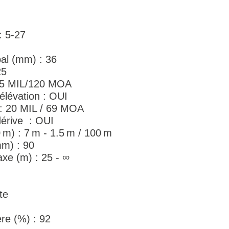
: 5-27
pal (mm) : 36
25
 35 MIL/120 MOA
'élévation : OUI
 : 20 MIL / 69 MOA
dérive : OUI
m) : 7 m - 1.5 m / 100 m
m) : 90
xe (m) : 25 - ∞
te
re (%) : 92