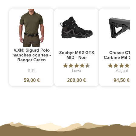
V.XI® Sigurd Polo
Zephyr MK2 GTX
Crosse CTR
manches courtes -
MID - Noir
Carbine Mil-Sp
Ranger Green
5.11
Lowa
Magpul
59,00 €
200,00 €
94,50 €