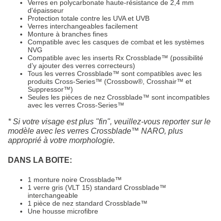
Verres en polycarbonate haute-résistance de 2,4 mm
d'épaisseur
Protection totale contre les UVA et UVB
Verres interchangeables facilement
Monture à branches fines
Compatible avec les casques de combat et les systèmes
NVG
Compatible avec les inserts Rx Crossblade™ (possibilité
d’y ajouter des verres correcteurs)
Tous les verres Crossblade™ sont compatibles avec les
produits Cross-Series™ (Crossbow®, Crosshair™ et
Suppressor™)
Seules les pièces de nez Crossblade™ sont incompatibles
avec les verres Cross-Series™
* Si votre visage est plus "fin", veuillez-vous reporter sur le
modèle avec les verres Crossblade™ NARO, plus
approprié à votre morphologie.
DANS LA BOITE:
1 monture noire Crossblade™
1 verre gris (VLT 15) standard Crossblade™
interchangeable
1 pièce de nez standard Crossblade™
Une housse microfibre