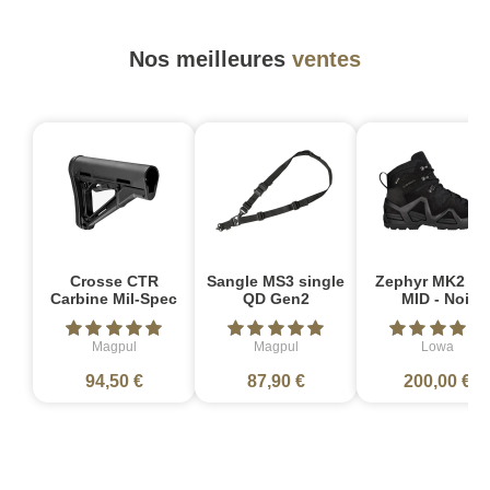
Nos meilleures
ventes
Crosse CTR
Sangle MS3 single
Zephyr MK2 G
Carbine Mil-Spec
QD Gen2
MID - Noir
Magpul
Magpul
Lowa
94,50 €
87,90 €
200,00 €