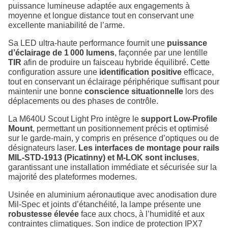
puissance lumineuse adaptée aux engagements à
moyenne et longue distance tout en conservant une
excellente maniabilité de l’arme.
Sa LED ultra‑haute performance fournit une
puissance
d’éclairage de 1 000 lumens
, façonnée par une lentille
TIR
afin de produire un faisceau hybride équilibré. Cette
configuration assure une
identification positive
efficace,
tout en conservant un éclairage périphérique suffisant pour
maintenir une bonne
conscience situationnelle
lors des
déplacements ou des phases de contrôle.
La M640U Scout Light Pro intègre le
support Low‑Profile
Mount
, permettant un positionnement précis et optimisé
sur le garde‑main, y compris en présence d’optiques ou de
désignateurs laser.
Les interfaces de montage pour rails
MIL‑STD‑1913 (Picatinny) et M‑LOK sont incluses
,
garantissant une installation immédiate et sécurisée sur la
majorité des plateformes modernes.
Usinée en aluminium aéronautique avec anodisation dure
Mil‑Spec et joints d’étanchéité, la lampe présente une
robustesse élevée
face aux chocs, à l’humidité et aux
contraintes climatiques. Son indice de protection IPX7