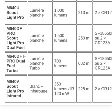
M640U
Lumière
1 000
Scout
213 m
2 × CR1
blanche
lumens
Light Pro
M640DF-
PRO
SF18650
Lumière
1 500
Scout
250 m
ou 2 ×
blanche
lumens
Light Pro
CR123A
Dual Fuel
M640DFT-
Lumière
SF18650
PRO Dual
700
blanche
632 m
ou 2 ×
Fuel
lumens
Turbo
CR123A
Turbo
M640V
350
Scout
Blanc +
lumens / IR
225 m
2 × CR1
Light Pro
infrarouge
120 mW
Infrared