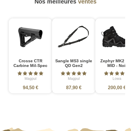
Nos meilleures
ventes
Crosse CTR
Sangle MS3 single
Zephyr MK2 G
Carbine Mil-Spec
QD Gen2
MID - Noir
Magpul
Magpul
Lowa
94,50 €
87,90 €
200,00 €