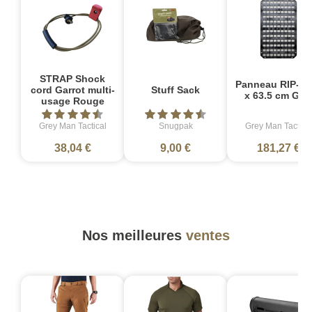
STRAP Shock
Panneau RIP-M 
cord Garrot multi-
Stuff Sack
x 63.5 cm GR
usage Rouge
Grey Man Tactical
Snugpak
Grey Man Tactica
38,04 €
9,00 €
181,27 €
Nos meilleures
ventes